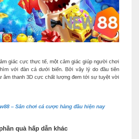
ảm giác cực thực tế, một cảm giác giúp người chơi
ìm với đàn cá dưới biển. Bởi vậy lý do đầu tiên
hư âm thanh 3D cực chất lượng đem tới sự tuyệt vời
w88 – Sân chơi cá cược hàng đầu hiện nay
 phần quà hấp dẫn khác