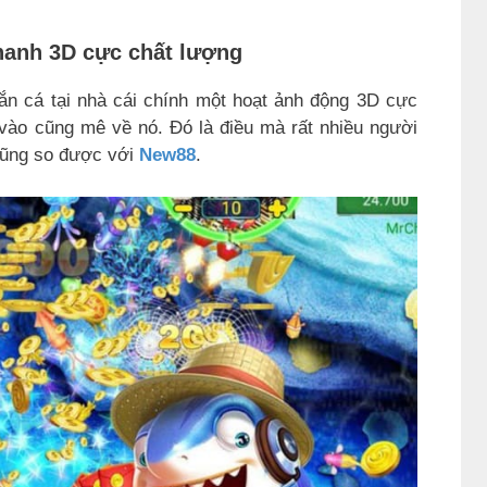
hanh 3D cực chất lượng
bắn cá tại nhà cái chính một hoạt ảnh động 3D cực
vào cũng mê về nó. Đó là điều mà rất nhiều người
 cũng so được với
New88
.