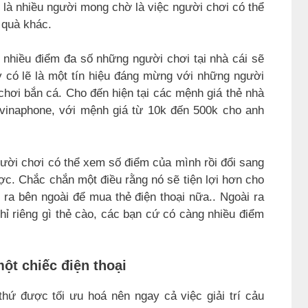
 là nhiều người mong chờ là việc người chơi có thể
 quà khác.
 nhiều điểm đa số những người chơi tại nhà cái sẽ
ây có lẽ là một tín hiệu đáng mừng với những người
chơi bắn cá. Cho đến hiện tại các mệnh giá thẻ nhà
l, vinaphone, với mệnh giá từ 10k đến 500k cho anh
gười chơi có thể xem số điểm của mình rồi đổi sang
ợc. Chắc chắn một điều rằng nó sẽ tiện lợi hơn cho
ra bên ngoài để mua thẻ điện thoại nữa.. Ngoài ra
ỉ riêng gì thẻ cào, các bạn cứ có càng nhiều điểm
một chiếc điện thoại
thứ được tối ưu hoá nên ngay cả việc giải trí cảu