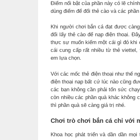
Điểm nổi bật của phần này có lẽ chính
dùng điểm để đổi thẻ cào và các phần
Khi người chơi bắn cá đạt được càng
đổi lấy thẻ cào để nạp điện thoại. Đ
thực sự muốn kiếm một cái gì đó khi 
cái cung cấp rất nhiều từ thẻ viette
em lựa chọn.
Với các mốc thẻ điện thoại như thế n
điện thoại nạp bất cứ lúc nào cũng đư
các bạn không cần phải tốn sức chạy 
còn nhiều các phần quà khác không ch
thì phần quà sẽ càng giá trị nhé.
Chơi trò chơi bắn cá chỉ với 
Khoa học phát triển và dần dần mọi 