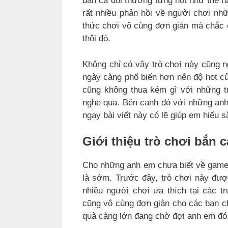
bắn cá đổi thưởng từng hot như thế n
rất nhiều phản hồi về người chơi nh
thức chơi vô cùng đơn giản mà chắc 
thôi đó.
Không chỉ có vậy trò chơi này cũng 
ngày càng phổ biến hơn nên độ hot c
cũng không thua kém gì với những 
nghe qua. Bên cạnh đó với những anh
ngay bài viết này có lẽ giúp em hiểu 
Giới thiệu trò chơi bắn 
Cho những anh em chưa biết về game n
là sớm. Trước đây, trò chơi này đượ
nhiều người chơi ưa thích tại các t
cũng vô cùng đơn giản cho các bạn ch
quà càng lớn đang chờ đợi anh em đó