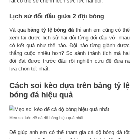
rất có thể sẽ chênh lệch sức lực hai đội.
Lịch sử đối đầu giữa 2 đội bóng
Và qua
bảng tỷ lệ bóng đá
thì anh em cũng có thể
xem lại được lịch sử hai đội từng đối đầu với nhau
có kết quả như thế nào. Đội nào từng giành được
thắng cuộc nhiều hơn? So sánh thành tích mà hai
đội đạt được trước đấu rồi nghiên cứu để đưa ra
lựa chọn tốt nhất.
Cách soi kèo dựa trên bảng tỷ lệ
bóng đá hiệu quả
Mẹo soi kèo để cá độ bóng hiệu quả nhất
Để giúp anh em có thể tham gia cá độ bóng đá tốt