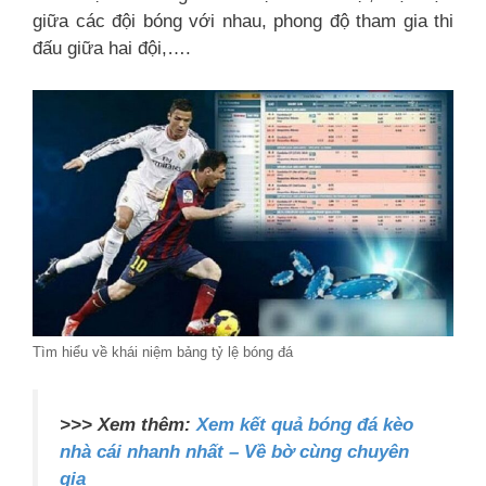
giữa các đội bóng với nhau, phong độ tham gia thi
đấu giữa hai đội,….
Tìm hiểu về khái niệm bảng tỷ lệ bóng đá
>>> Xem thêm:
Xem kết quả bóng đá kèo
nhà cái nhanh nhất – Về bờ cùng chuyên
gia