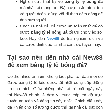
Nghiên cứu thật kỹ về
bảng tỷ lệ bóng đá
mà nhà cái mang tới. Đặt cược cần bình tĩnh
và quyết đoán, đừng vội đi theo đám đông để
ảnh hưởng tới.
Chọn ra nhà cái cá cược an toàn nhất để có
được
bảng tỷ lệ bóng đá
tối ưu cho việc soi
kèo. Hãy đến
New88
để trải nghiệm dịch vụ
cá cược đỉnh cao tại nhà cái trực tuyến này.
Tại sao nên đến nhà cái New88
để xem bảng tỷ lệ bóng đá?
Có thể nhiều anh em không biết phải tới đâu mới có
được bảng tỷ lệ kèo cược tốt nhất cung cấp thông
tin cho mình. Giữa những nhà cái trôi nổi ngày này
thì New88 chính là đơn vị cung cấp cá độ trực
tuyến an toàn và đáng tin cậy nhất. Chính điều này
đã khiến cho số lượng cược thủ tại nhà cái đạt con