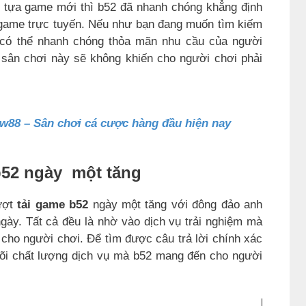
t tựa game mới thì b52 đã nhanh chóng khẳng định
g game trực tuyến. Nếu như bạn đang muốn tìm kiếm
có thể nhanh chóng thỏa mãn nhu cầu của người
 sân chơi này sẽ không khiến cho người chơi phải
w88 – Sân chơi cá cược hàng đầu hiện nay
 b52 ngày một tăng
lượt
tải game b52
ngày một tăng với đông đảo anh
ày. Tất cả đều là nhờ vào dịch vụ trải nghiệm mà
cho người chơi. Để tìm được câu trả lời chính xác
 dõi chất lượng dịch vụ mà b52 mang đến cho người