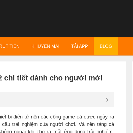
RÚT TIỀN
KHUYẾN MÃI
TẢI APP
BLOG
 chi tiết dành cho người mới
hiết bị điện tử nên các cổng game cá cược ngày ra
 cầu trải nghiệm của người chơi. Và nền tảng cá
hông ngoại khi cho ra mắt ứng dụng trải nghiệm.