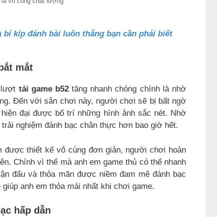
 là vô cùng chất lượng
à bí kíp đánh bài luôn thắng bạn cần phải biết
bắt mắt
 lượt
tải game b52
tăng nhanh chóng chính là nhờ
g. Đến với sân chơi này, người chơi sẽ bị bất ngờ
hiện đại được bố trí những hình ảnh sắc nét. Nhờ
trải nghiệm đánh bạc chân thực hơn bao giờ hết.
m được thiết kế vô cùng đơn giản, người chơi hoàn
tiên. Chính vì thế mà anh em game thủ có thể nhanh
 trận đấu và thỏa mãn được niềm đam mê đánh bạc
ẽ giúp anh em thỏa mái nhất khi chơi game.
ạc hấp dẫn