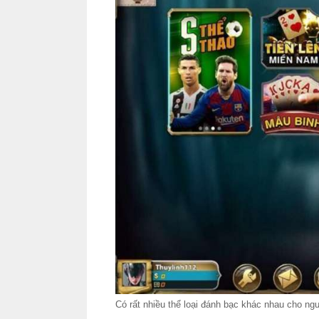
Có rất nhiều thể loại đánh bạc khác nhau cho ng