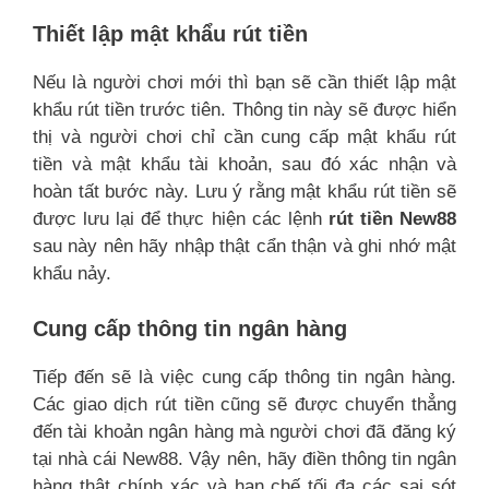
Thiết lập mật khẩu rút tiền
Nếu là người chơi mới thì bạn sẽ cần thiết lập mật
khẩu rút tiền trước tiên. Thông tin này sẽ được hiển
thị và người chơi chỉ cần cung cấp mật khẩu rút
tiền và mật khẩu tài khoản, sau đó xác nhận và
hoàn tất bước này. Lưu ý rằng mật khẩu rút tiền sẽ
được lưu lại để thực hiện các lệnh
rút tiền New88
sau này nên hãy nhập thật cẩn thận và ghi nhớ mật
khẩu nảy.
Cung cấp thông tin ngân hàng
Tiếp đến sẽ là việc cung cấp thông tin ngân hàng.
Các giao dịch rút tiền cũng sẽ được chuyển thẳng
đến tài khoản ngân hàng mà người chơi đã đăng ký
tại nhà cái New88. Vậy nên, hãy điền thông tin ngân
hàng thật chính xác và hạn chế tối đa các sai sót