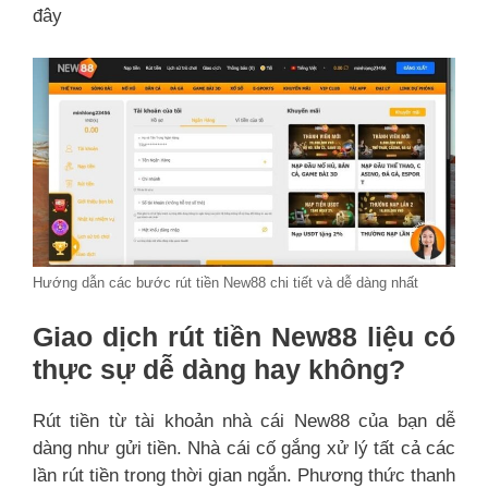
đây
Hướng dẫn các bước rút tiền New88 chi tiết và dễ dàng nhất
Giao dịch
rút tiền New88
liệu có
thực sự dễ dàng hay không?
Rút tiền từ tài khoản nhà cái New88 của bạn dễ
dàng như gửi tiền. Nhà cái cố gắng xử lý tất cả các
lần rút tiền trong thời gian ngắn. Phương thức thanh