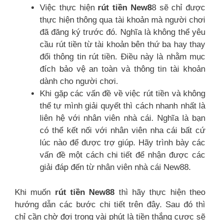
Việc thực hiện
rút tiền New8
8 sẽ chỉ được
thực hiện thông qua tài khoản mà người chơi
đã đăng ký trước đó. Nghĩa là không thể yêu
cầu rút tiền từ tài khoản bên thứ ba hay thay
đổi thông tin rút tiền. Điều này là nhằm mục
đích bảo vệ an toàn và thông tin tài khoản
dành cho người chơi.
Khi gặp các vấn đề về việc rút tiền và không
thể tự mình giải quyết thì cách nhanh nhất là
liên hệ với nhân viên nhà cái. Nghĩa là bạn
có thể kết nối với nhân viên nha cái bất cứ
lúc nào để được trợ giúp. Hãy trình bày các
vấn đề một cách chi tiết để nhận được các
giải đáp đến từ nhân viên nhà cái New88.
Khi muốn
rút tiền New88
thì hãy thực hiện theo
hướng dẫn các bước chi tiết trên đây. Sau đó thì
chỉ cần chờ đợi trong vài phút là tiền thắng cược sẽ