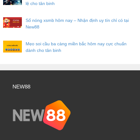
lệ cho tân binh
Số nóng xsmb hôm nay – Nhận định uy tín chỉ có tại
New88
Mẹo soi cầu ba càng miền bắc hôm nay cực chuẩn
dành cho tân binh
NEW88