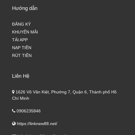
Hướng dẫn
ĐĂNG KÝ
KHUYẾN MÃI
TẢI APP
NẠP TIỀN
RÚT TIỀN
Liên Hệ
1626 Võ Văn Kiệt, Phường 7, Quận 6, Thành phố Hồ
Chí Minh
0906235846
https://linknew88.net/