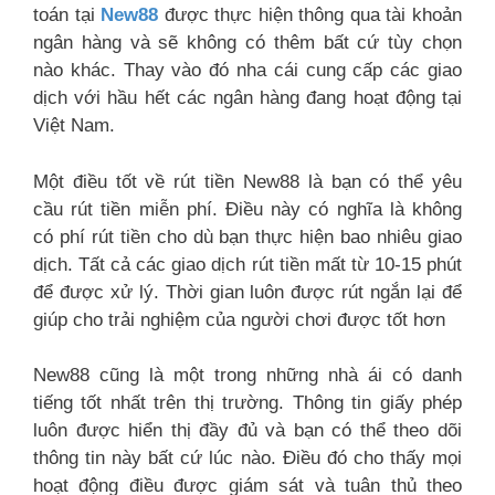
toán tại
New88
được thực hiện thông qua tài khoản
ngân hàng và sẽ không có thêm bất cứ tùy chọn
nào khác. Thay vào đó nha cái cung cấp các giao
dịch với hầu hết các ngân hàng đang hoạt động tại
Việt Nam.
Một điều tốt về rút tiền New88 là bạn có thể yêu
cầu rút tiền miễn phí. Điều này có nghĩa là không
có phí rút tiền cho dù bạn thực hiện bao nhiêu giao
dịch. Tất cả các giao dịch rút tiền mất từ 10-15 phút
để được xử lý. Thời gian luôn được rút ngắn lại để
giúp cho trải nghiệm của người chơi được tốt hơn
New88 cũng là một trong những nhà ái có danh
tiếng tốt nhất trên thị trường. Thông tin giấy phép
luôn được hiển thị đầy đủ và bạn có thể theo dõi
thông tin này bất cứ lúc nào. Điều đó cho thấy mọi
hoạt động điều được giám sát và tuân thủ theo