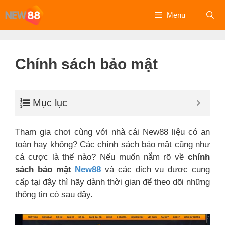
Chuyển
Menu
đến
nội
dung
Chính sách bảo mật
Mục lục
Tham gia chơi cùng với nhà cái New88 liệu có an
toàn hay không? Các chính sách bảo mật cũng như
cá cược là thế nào? Nếu muốn nắm rõ về
chính
sách bảo mật
New88
và các dịch vụ được cung
cấp tại đây thì hãy dành thời gian để theo dõi những
thông tin có sau đây.