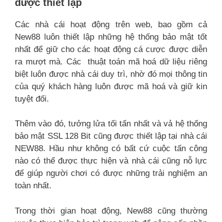
được thiết lập
Các nhà cái hoạt động trên web, bao gồm cả
New88 luôn thiết lập những hệ thống bảo mật tốt
nhất để giữ cho các hoạt động cá cược được diễn
ra mượt mà. Các thuật toán mã hoá dữ liệu riêng
biệt luôn được nhà cái duy trì, nhờ đó mọi thông tin
của quý khách hàng luôn được mã hoá và giữ kin
tuyệt đối.
Thêm vào đó, tưởng lửa tối tấn nhất và vả hệ thống
bảo mật SSL 128 Bit cũng được thiết lập tại nhà cái
NEW88. Hầu như không có bất cứ cuộc tấn công
nào có thể được thực hiện và nhà cái cũng nỗ lực
để giúp người chơi có được những trải nghiệm an
toàn nhất.
Trong thời gian hoạt động, New88 cũng thường