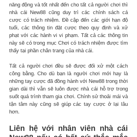
năng động và tốt nhất đến cho tất cả người chơi thì
nhà cái New88 cũng duy trì các chính sách cá
cược có trách nhiệm. Đề cập đến các giới hạn độ
tuổi, các thông tin đặt cược theo quy định và xử
phạt với các hành vi vi phạm. Tất cả các thông tin
này sẽ có trong mục Chơi có trách nhiệm được tìm
thấy tại phần chân trang của nhà cái.
Tất cả người chơi đều sẽ được đối xử một cách
công bằng. Cho dù bạn là người chơi mới hay là
những tay cược đã đồng hành với New88 trong thời
gian dài thì vẫn sẽ luôn được nhà cái hỗ trợ trong
suốt quá trình tham gia chơi. Chính sử thoải mái và
tận tâm này cũng sẽ giúp các tay cược ở lại lâu
hơn.
Liên hệ với nhân viên nhà cái