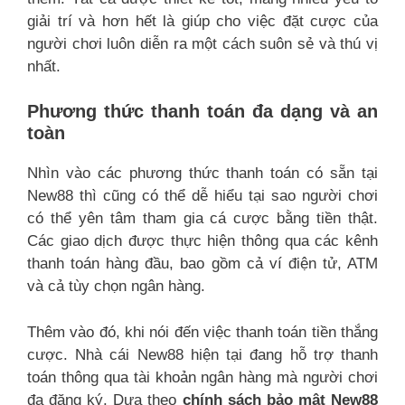
giải trí và hơn hết là giúp cho việc đặt cược của
người chơi luôn diễn ra một cách suôn sẻ và thú vị
nhất.
Phương thức thanh toán đa dạng và an
toàn
Nhìn vào các phương thức thanh toán có sẵn tại
New88 thì cũng có thể dễ hiểu tại sao người chơi
có thể yên tâm tham gia cá cược bằng tiền thật.
Các giao dịch được thực hiện thông qua các kênh
thanh toán hàng đầu, bao gồm cả ví điện tử, ATM
và cả tùy chọn ngân hàng.
Thêm vào đó, khi nói đến việc thanh toán tiền thắng
cược. Nhà cái New88 hiện tại đang hỗ trợ thanh
toán thông qua tài khoản ngân hàng mà người chơi
đa đăng ký. Dựa theo
chính sách bảo mật New88