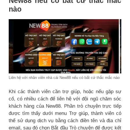
New88 nếu có bất cứ thắc mắc
nào
Liên hệ với nhân viên nhà cái New88 nếu có bất cứ thắc mắc nào
Khi các thành viên cần trợ giúp, hoặc nếu gặp sự
cố, có nhiều cách để liên hệ với đội ngũ chăm sóc
khách hàng của New88. Phần trò chuyện trực tiếp
được tìm thấy dưới menu Trợ giúp, thành viên có
thể sử dụng dịch vụ bằng cách điền tên và địa chỉ
email, sau đó chọn Bắt đầu Trò chuyện để được kết