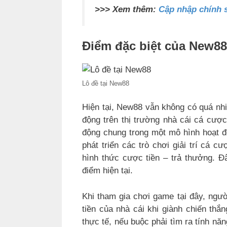
>>> Xem thêm:
Cập nhập chính 
Điểm đặc biệt của New88
Lô đề tại New88
Hiện tại, New88 vẫn không có quá nhi
động trên thị trường nhà cái cá cược
động chung trong một mô hình hoạt đ
phát triển các trò chơi giải trí cá 
hình thức cược tiền – trả thưởng. Đ
điểm hiện tại.
Khi tham gia chơi game tại đây, ngư
tiền của nhà cái khi giành chiến thắn
thực tế, nếu buộc phải tìm ra tính năn