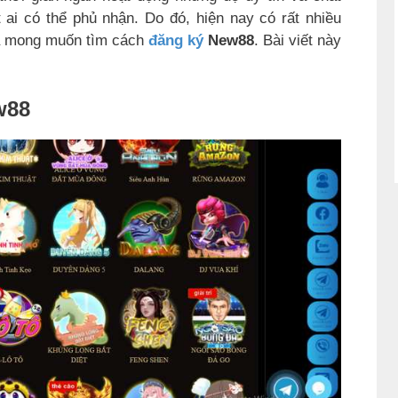
 ai có thể phủ nhận. Do đó, hiện nay có rất nhiều
và mong muốn tìm cách
đăng ký
New88
. Bài viết này
w88