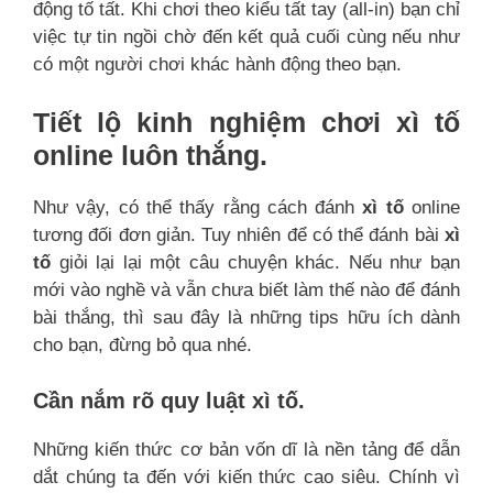
động tố tất. Khi chơi theo kiểu tất tay (all-in) bạn chỉ
việc tự tin ngồi chờ đến kết quả cuối cùng nếu như
có một người chơi khác hành động theo bạn.
Tiết lộ kinh nghiệm chơi
xì tố
online luôn thắng.
Như vậy, có thể thấy rằng cách đánh
xì tố
online
tương đối đơn giản. Tuy nhiên để có thể đánh bài
xì
tố
giỏi lại lại một câu chuyện khác. Nếu như bạn
mới vào nghề và vẫn chưa biết làm thế nào để đánh
bài thắng, thì sau đây là những tips hữu ích dành
cho bạn, đừng bỏ qua nhé.
Cần nắm rõ quy luật xì tố.
Những kiến thức cơ bản vốn dĩ là nền tảng để dẫn
dắt chúng ta đến với kiến thức cao siêu. Chính vì