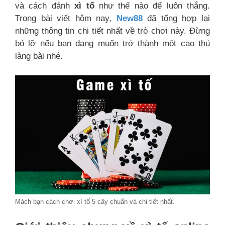
và cách đánh
xì tố
như thế nào để luôn thắng.
Trong bài viết hôm nay,
New88
đã tổng hợp lại
những thông tin chi tiết nhất về trò chơi này. Đừng
bỏ lỡ nếu bạn đang muốn trở thành một cao thủ
làng bài nhé.
Mách bạn cách chơi xì tố 5 cây chuẩn và chi tiết nhất.