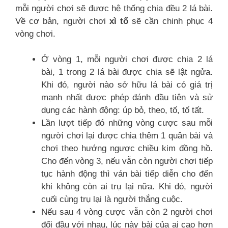
mỗi người chơi sẽ được hệ thống chia đều 2 lá bài.
Về cơ bản, người chơi
xì tố
sẽ cần chinh phục 4
vòng chơi.
Ở vòng 1, mỗi người chơi được chia 2 lá
bài, 1 trong 2 lá bài được chia sẽ lật ngửa.
Khi đó, người nào sở hữu lá bài có giá trị
mạnh nhất được phép đánh đầu tiên và sử
dụng các hành động: úp bỏ, theo, tố, tố tất.
Lần lượt tiếp đó những vòng cược sau mỗi
người chơi lại được chia thêm 1 quân bài và
chơi theo hướng ngược chiều kim đồng hồ.
Cho đến vòng 3, nếu vẫn còn người chơi tiếp
tục hành động thì ván bài tiếp diễn cho đến
khi không còn ai trụ lại nữa. Khi đó, người
cuối cùng trụ lại là người thắng cuộc.
Nếu sau 4 vòng cược vẫn còn 2 người chơi
đối đầu với nhau, lúc này bài của ai cao hơn