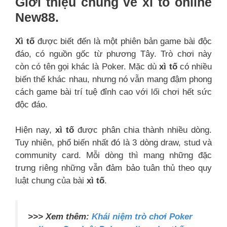
Giới thiệu chung về
xì tố
online
New88.
Xì tố
được biết đến là một phiên bản game bài độc
đáo, có nguồn gốc từ phương Tây. Trò chơi này
còn có tên gọi khác là Poker. Mặc dù
xì tố
có nhiều
biến thể khác nhau, nhưng nó vẫn mang đậm phong
cách game bài trí tuệ đỉnh cao với lối chơi hết sức
độc đáo.
Hiện nay,
xì tố
được phân chia thành nhiều dòng.
Tuy nhiên, phổ biến nhất đó là 3 dòng draw, stud và
community card. Mỗi dòng thì mang những đặc
trưng riêng những vẫn đảm bảo tuân thủ theo quy
luật chung của bài
xì tố
.
>>> Xem thêm:
Khái niệm trò chơi Poker