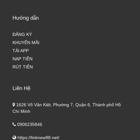
Hướng dẫn
ĐĂNG KÝ
KHUYẾN MÃI
TẢI APP
NẠP TIỀN
RÚT TIỀN
Liên Hệ
1626 Võ Văn Kiệt, Phường 7, Quận 6, Thành phố Hồ
Chí Minh
0906235846
https://linknew88.net/