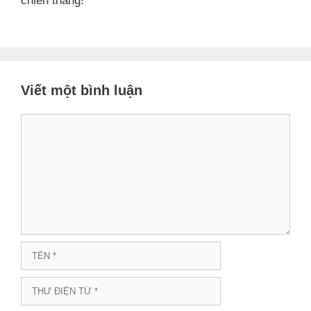
chiến thắng!
Viết một bình luận
Bình
luận
Tên
Thư
điện