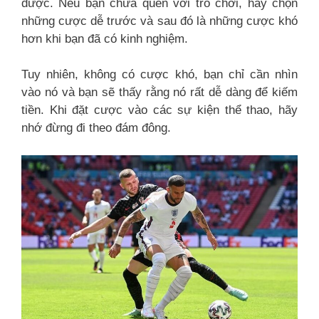
được. Nếu bạn chưa quen với trò chơi, hãy chọn
những cược dễ trước và sau đó là những cược khó
hơn khi bạn đã có kinh nghiệm.
Tuy nhiên, không có cược khó, bạn chỉ cần nhìn
vào nó và bạn sẽ thấy rằng nó rất dễ dàng để kiếm
tiền. Khi đặt cược vào các sự kiện thể thao, hãy
nhớ đừng đi theo đám đông.