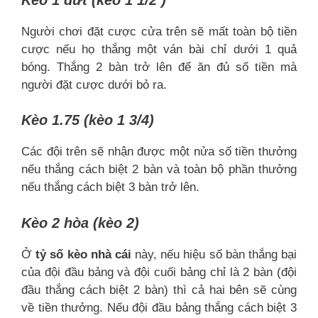
Người chơi đặt cược cửa trên sẽ mất toàn bộ tiền
cược nếu họ thắng một ván bài chỉ dưới 1 quả
bóng. Thắng 2 bàn trở lên để ăn đủ số tiền mà
người đặt cược dưới bỏ ra.
Kèo 1.75 (kèo 1 3/4)
Các đội trên sẽ nhận được một nửa số tiền thưởng
nếu thắng cách biệt 2 bàn và toàn bộ phần thưởng
nếu thắng cách biệt 3 bàn trở lên.
Kèo 2 hòa (kèo 2)
Ở
tỷ số kèo nhà cái
này, nếu hiệu số bàn thắng bại
của đội đầu bảng và đội cuối bảng chỉ là 2 bàn (đội
đầu thắng cách biệt 2 bàn) thì cả hai bên sẽ cùng
về tiền thưởng. Nếu đội đầu bảng thắng cách biệt 3