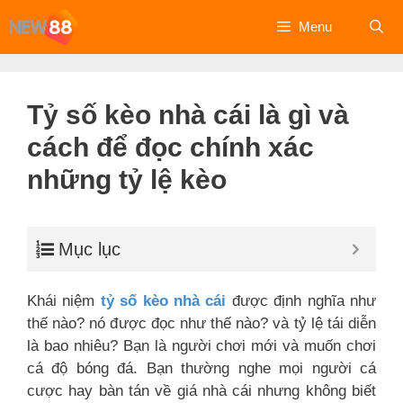
Chuyển
Menu
đến
nội
dung
Tỷ số kèo nhà cái là gì và
cách để đọc chính xác
những tỷ lệ kèo
Mục lục
Khái niệm
tỷ số kèo nhà cái
được định nghĩa như
thế nào? nó được đọc như thế nào? và tỷ lệ tái diễn
là bao nhiêu? Bạn là người chơi mới và muốn chơi
cá độ bóng đá. Bạn thường nghe mọi người cá
cược hay bàn tán về giá nhà cái nhưng không biết