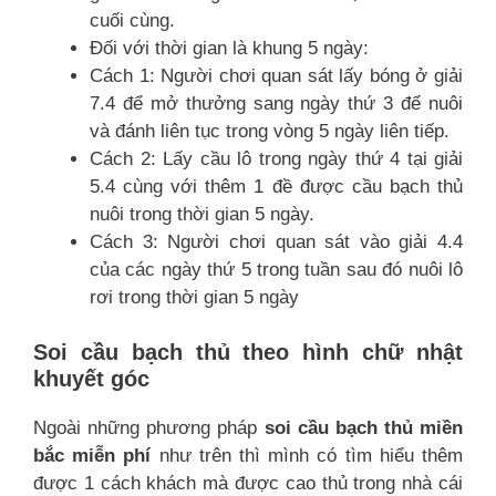
cuối cùng.
Đối với thời gian là khung 5 ngày:
Cách 1: Người chơi quan sát lấy bóng ở giải
7.4 để mở thưởng sang ngày thứ 3 để nuôi
và đánh liên tục trong vòng 5 ngày liên tiếp.
Cách 2: Lấy cầu lô trong ngày thứ 4 tại giải
5.4 cùng với thêm 1 đề được cầu bạch thủ
nuôi trong thời gian 5 ngày.
Cách 3: Người chơi quan sát vào giải 4.4
của các ngày thứ 5 trong tuần sau đó nuôi lô
rơi trong thời gian 5 ngày
Soi cầu bạch thủ theo hình chữ nhật
khuyết góc
Ngoài những phương pháp
soi cầu bạch thủ miền
bắc miễn phí
như trên thì mình có tìm hiểu thêm
được 1 cách khách mà được cao thủ trong nhà cái