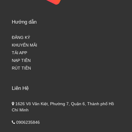
Hướng dẫn
ĐĂNG KÝ
KHUYẾN MÃI
TẢI APP
NẠP TIỀN
RÚT TIỀN
Liên Hệ
1626 Võ Văn Kiệt, Phường 7, Quận 6, Thành phố Hồ
Chí Minh
0906235846