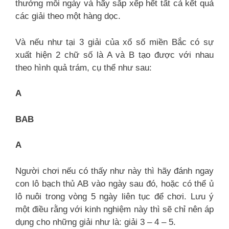
thưởng mỗi ngày và hãy sắp xếp hết tất cả kết quả
các giải theo một hàng dọc.
Và nếu như tại 3 giải của xổ số miền Bắc có sự
xuất hiện 2 chữ số là A và B tạo được với nhau
theo hình quả trám, cụ thể như sau:
A
BAB
A
Người chơi nếu có thấy như này thì hãy đánh ngay
con lô bạch thủ AB vào ngày sau đó, hoặc có thể ủ
lô nuôi trong vòng 5 ngày liên tục để chơi. Lưu ý
một điều rằng với kinh nghiệm này thì sẽ chỉ nên áp
dụng cho những giải như là: giải 3 – 4 – 5.