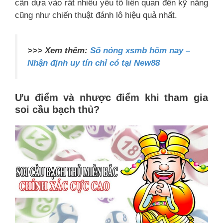
cần dựa vào rất nhiều yếu tố liên quan đến kỹ năng
cũng như chiến thuật đánh lô hiệu quả nhất.
>>> Xem thêm:
Số nóng xsmb hôm nay –
Nhận định uy tín chỉ có tại New88
Ưu điểm và nhược điểm khi tham gia
soi cầu bạch thủ?