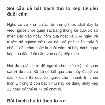
Soi cầu để bắt bạch thủ lô kép từ đầu
đuôi câm
Nghe có vẻ khá là rắc rối nhưng thực chất đây là
việc người chơi quan sát bảng thống kê đuôi xổ số
miền Bắc vào ngày hôm qua hoặc là 3 -4 ngày về
trước để nghiên cứu. Và nếu có phát hiện thấy ít
nhất 1 đầu câm hoặc là đuôi câm thì hãy đánh ngay
kép của đầu đuôi câm vào ngày tiếp theo.
Nói đơn giản hơn để người chơi hiểu kỹ thì quan
sát ví dụ sau: Xổ số có kết quả cho thấy đầu 2 và
đầu 7 câm thì qua đó người chơi nhanh trí chọn
luôn 1 trong 2 con bạch thủ này để dùng nháy kép
22 hoặc có thể là 77 để chơi lô.
Bắt bạch thủ lô theo lô rơi