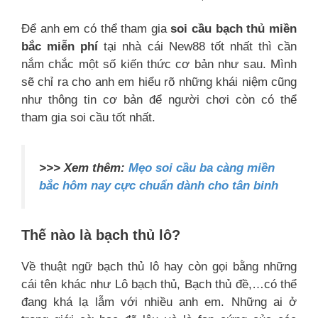
Để anh em có thể tham gia
soi cầu bạch thủ miền
bắc miễn phí
tại nhà cái New88 tốt nhất thì cần
nắm chắc một số kiến thức cơ bản như sau. Mình
sẽ chỉ ra cho anh em hiểu rõ những khái niệm cũng
như thông tin cơ bản để người chơi còn có thể
tham gia soi cầu tốt nhất.
>>> Xem thêm:
Mẹo soi cầu ba càng miền
bắc hôm nay cực chuẩn dành cho tân binh
Thế nào là bạch thủ lô?
Về thuật ngữ bạch thủ lô hay còn gọi bằng những
cái tên khác như Lô bạch thủ, Bạch thủ đề,…có thể
đang khá lạ lẫm với nhiều anh em. Những ai ở