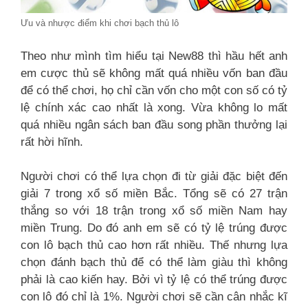
Ưu và nhược điểm khi chơi bạch thủ lô
Theo như mình tìm hiểu tại New88 thì hầu hết anh
em cược thủ sẽ không mất quá nhiều vốn ban đầu
để có thể chơi, họ chỉ cần vốn cho một con số có tỷ
lệ chính xác cao nhất là xong. Vừa không lo mất
quá nhiều ngân sách ban đầu song phần thưởng lại
rất hời hĩnh.
Người chơi có thể lựa chọn đi từ giải đặc biệt đến
giải 7 trong xổ số miền Bắc. Tổng sẽ có 27 trận
thắng so với 18 trận trong xổ số miền Nam hay
miền Trung. Do đó anh em sẽ có tỷ lệ trúng được
con lô bạch thủ cao hơn rất nhiều. Thế nhưng lựa
chọn đánh bạch thủ để có thể làm giàu thì không
phải là cao kiến hay. Bởi vì tỷ lệ có thể trúng được
con lô đó chỉ là 1%. Người chơi sẽ cần cân nhắc kĩ