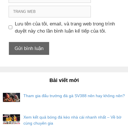
điện
tử
Trang
web
Lưu tên của tôi, email, và trang web trong trình
duyệt này cho lần bình luận kế tiếp của tôi.
Bài viết mới
Tham gia đấu trường đá gà SV388 nên hay không nên?
Xem kết quả bóng đá kèo nhà cái nhanh nhất – Về bờ
cùng chuyên gia