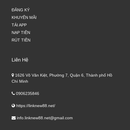
ĐĂNG KÝ
KHUYẾN MÃI
TẢI APP
NẠP TIỀN
RÚT TIỀN
Liên Hệ
1626 Võ Văn Kiệt, Phường 7, Quận 6, Thành phố Hồ
Chí Minh
0906235846
https://linknew88.net/
info.linknew88.net@gmail.com