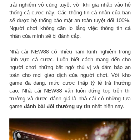
trải nghiệm vô cùng tuyệt vời khi gia nhập vào hệ
thống cá cược này. Các thông tin cá nhân của bạn
sẽ được hệ thống bảo mật an toàn tuyệt đối 100%.
Người chơi không cần lo lắng việc thông tin cá
nhân của mình sẽ bị đánh cắp.
Nhà cái NEW88 có nhiều năm kinh nghiệm trong
lĩnh vực cá cược. Luôn biết cách mang đến cho
người chơi những bất ngờ thú vị và đảm bảo an
toàn cho mọi giao dịch của người chơi. Với kho
game đa dạng, mức cược thấp tỷ lệ trả thưởng
cao. Nhà cái NEW88 vẫn luôn đứng top trên thị
trường và được đánh giá là nhà cái có những tựa
game
đánh bài đổi thưởng uy tín
nhất hiện nay.