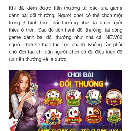
Khi đã kiếm được tiền thưởng từ các tựa game
đánh bài đổi thưởng. Người chơi có thể chọn một
trong 3 hình thức đổi thưởng như đã được giới
thiệu ở trên. Sau đó tiến hành đổi thưởng, tại cổng
game đánh bài đổi thưởng như nhà cái NEW88
người chơi sẽ thao tác cực nhanh. Không cần phải
chờ đợi lâu chỉ cần người chơi có đủ điều kiện để
rút tiền thưởng về là được.