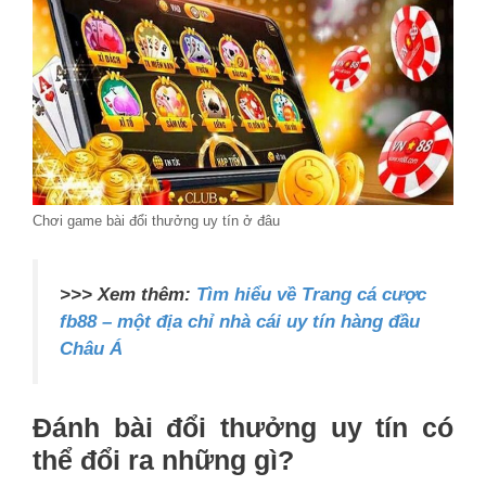
Chơi game bài đổi thưởng uy tín ở đâu
>>> Xem thêm:
Tìm hiểu về Trang cá cược
fb88 – một địa chỉ nhà cái uy tín hàng đầu
Châu Á
Đánh bài đổi thưởng uy tín có
thể đổi ra những gì?