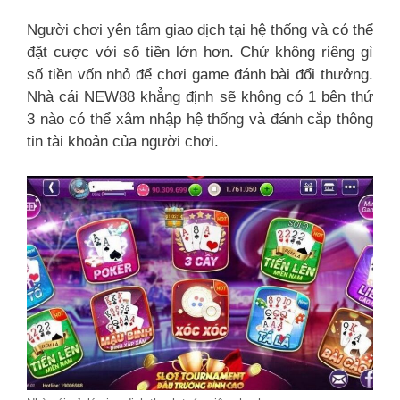
Người chơi yên tâm giao dịch tại hệ thống và có thể
đặt cược với số tiền lớn hơn. Chứ không riêng gì
số tiền vốn nhỏ để chơi game đánh bài đổi thưởng.
Nhà cái NEW88 khẳng định sẽ không có 1 bên thứ
3 nào có thể xâm nhập hệ thống và đánh cắp thông
tin tài khoản của người chơi.