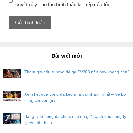
duyệt này cho lần bình luận kế tiếp của tôi.
Bài viết mới
Tham gia đấu trường đá gà SV388 nên hay không nên?
Xem kết quả bóng đá kèo nhà cái nhanh nhất – Về bờ
cùng chuyên gia
Bảng tỷ lệ bóng đá cho biết điều gì? Cách đọc bảng tỷ
lệ cho tân binh